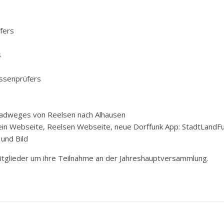
fers
s
assenprüfers
Radweges von Reelsen nach Alhausen
rein Webseite, Reelsen Webseite, neue Dorffunk App: StadtLandF
 und Bild
Mitglieder um ihre Teilnahme an der Jahreshauptversammlung.