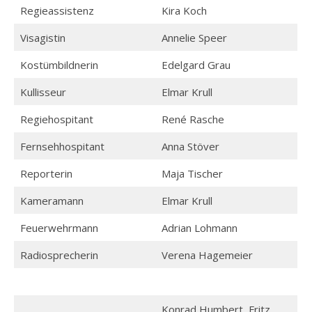
Regieassistenz
Kira Koch
Visagistin
Annelie Speer
Kostümbildnerin
Edelgard Grau
Kullisseur
Elmar Krull
Regiehospitant
René Rasche
Fernsehhospitant
Anna Stöver
Reporterin
Maja Tischer
Kameramann
Elmar Krull
Feuerwehrmann
Adrian Lohmann
Radiosprecherin
Verena Hagemeier
Konrad Humbert, Fritz